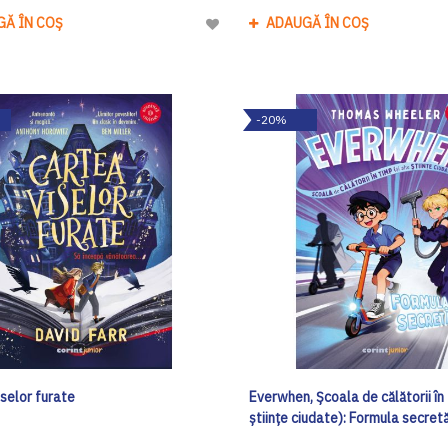
GĂ ÎN COȘ
ADAUGĂ ÎN COȘ
Adaugă
la
Lista
de
-20%
Dorinte
selor furate
Everwhen, Școala de călătorii în 
științe ciudate): Formula secret