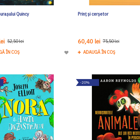
urașului Quincy
Prinț și cerșetor
ei
60,40 lei
52,50 lei
75,50 lei
GĂ ÎN COȘ
ADAUGĂ ÎN COȘ
Adaugă
la
Lista
de
-20%
Dorinte