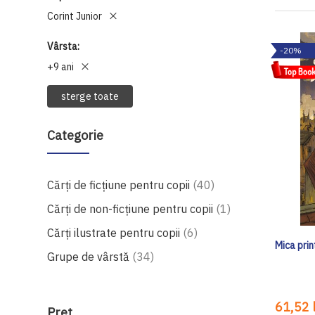
Corint Junior
Vârsta
-20%
+9 ani
sterge toate
Categorie
produse
Cărți de ficțiune pentru copii
40
produs
Cărți de non-ficțiune pentru copii
1
produse
Cărți ilustrate pentru copii
6
Mica pri
produse
Grupe de vârstă
34
61,52 l
Preţ