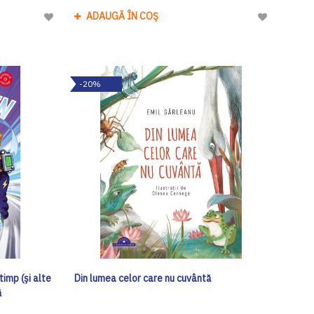
ADAUGĂ ÎN COȘ
Adaugă
Adaugă
la
la
Lista
Lista
de
de
-20%
Dorinte
Dorinte
timp (și alte
Din lumea celor care nu cuvântă
ă