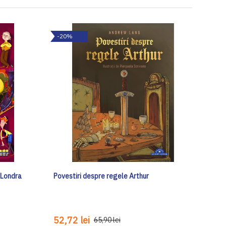
-20%
a Londra
Povestiri despre regele Arthur
52,72 lei
65,90 lei