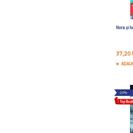
Nora și h
37,20 l
ADAU
-20%