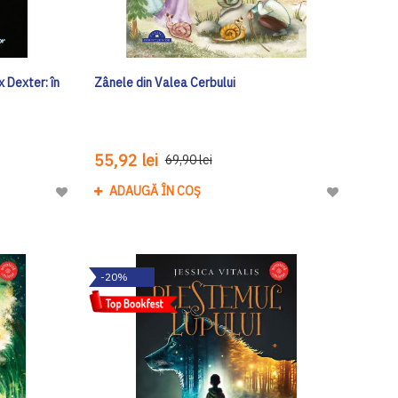
x Dexter: în
Zânele din Valea Cerbului
55,92 lei
69,90 lei
ADAUGĂ ÎN COȘ
Adaugă
Adaugă
la
la
Lista
Lista
de
de
-20%
Dorinte
Dorinte