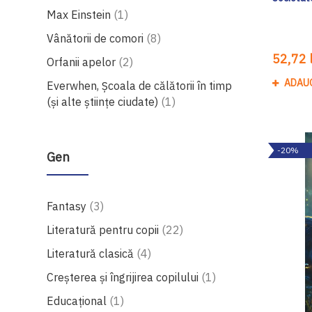
produs
Max Einstein
1
produse
Vânătorii de comori
8
52,72 l
produse
Orfanii apelor
2
ADAU
Everwhen, Școala de călătorii în timp
produs
(și alte științe ciudate)
1
-20%
Gen
produse
Fantasy
3
produse
Literatură pentru copii
22
produse
Literatură clasică
4
produs
Creșterea și îngrijirea copilului
1
produs
Educațional
1