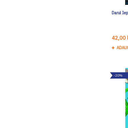
Darul Iep
42,00 l
ADAU
-20%