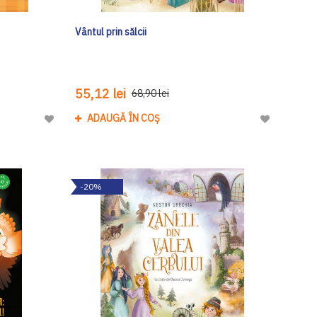
Vântul prin sălcii
55,12 lei
68,90 lei
ADAUGĂ ÎN COȘ
Adaugă
Adaugă
la
la
Lista
Lista
de
de
-20%
Dorinte
Dorinte