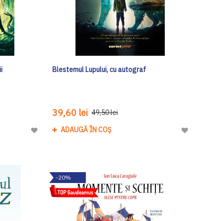
i
Blestemul Lupului, cu autograf
39,60 lei
49,50 lei
ADAUGĂ ÎN COȘ
Adaugă
Adaugă
la
la
Lista
Lista
de
de
-20%
Dorinte
Dorinte