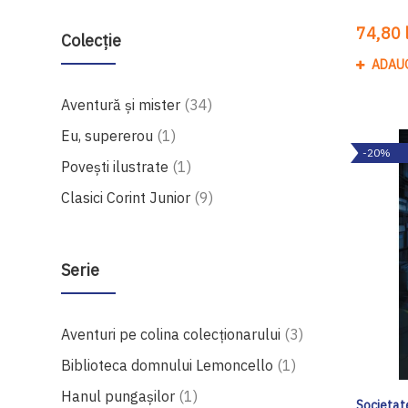
74,80 l
Colecție
ADAU
produse
Aventură și mister
34
produs
Eu, supererou
1
-20%
produs
Povești ilustrate
1
produse
Clasici Corint Junior
9
Serie
produse
Aventuri pe colina colecționarului
3
produs
Biblioteca domnului Lemoncello
1
produs
Hanul pungașilor
1
Societat