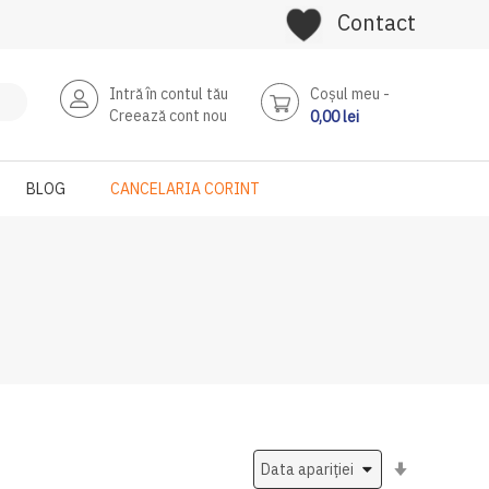
Contact
Intră în contul tău
Coşul meu
Creează cont nou
0,00 lei
BLOG
CANCELARIA CORINT
Setati
ascendent