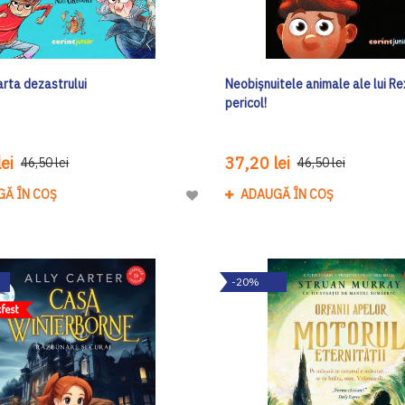
arta dezastrului
Neobișnuitele animale ale lui Re
pericol!
ei
37,20 lei
46,50 lei
46,50 lei
GĂ ÎN COȘ
ADAUGĂ ÎN COȘ
Adaugă
la
Lista
de
-20%
Dorinte