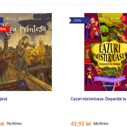
-20%
nțesă
Cazuri misterioase. Dispariție l
ei
43,92 lei
76,90 lei
54,90 lei