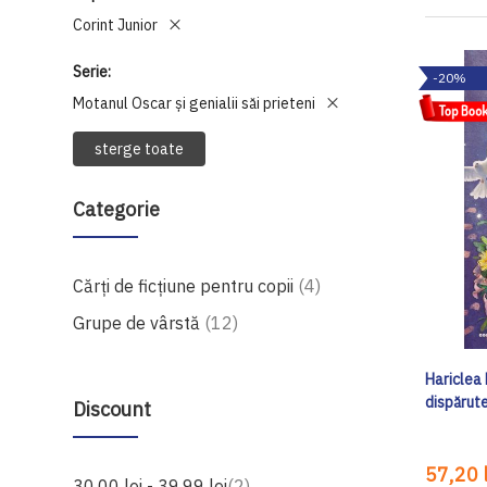
Corint Junior
Serie
-20%
Motanul Oscar și genialii săi prieteni
sterge toate
Categorie
produse
Cărți de ficțiune pentru copii
4
produse
Grupe de vârstă
12
Hariclea 
dispărut
Discount
57,20 l
produse
30,00 lei
-
39,99 lei
2