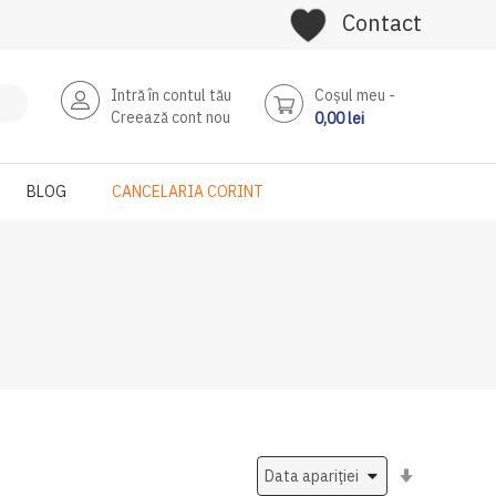
Contact
Intră în contul tău
Coşul meu
Creează cont nou
0,00 lei
BLOG
CANCELARIA CORINT
Setati
ascendent