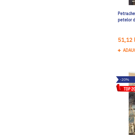
Petrache 
petelor 
51,12 l
ADAU
-20%