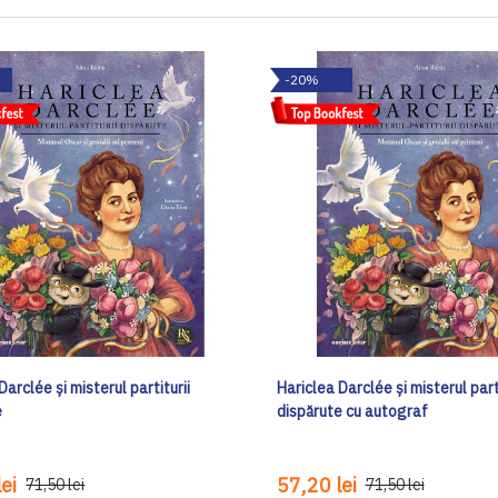
-20%
Darclée și misterul partiturii
Hariclea Darclée și misterul parti
e
dispărute cu autograf
ei
57,20 lei
71,50 lei
71,50 lei