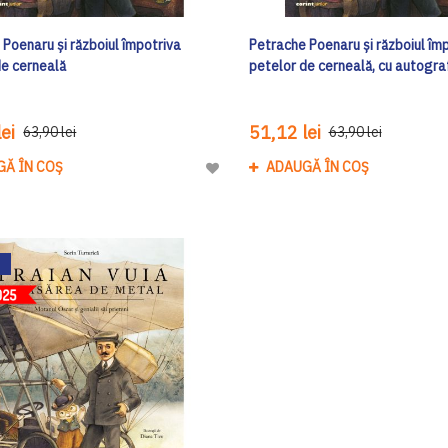
Poenaru și războiul împotriva
Petrache Poenaru și războiul îm
de cerneală
petelor de cerneală, cu autogra
ei
51,12 lei
63,90 lei
63,90 lei
GĂ ÎN COȘ
ADAUGĂ ÎN COȘ
Adaugă
la
Lista
de
Dorinte