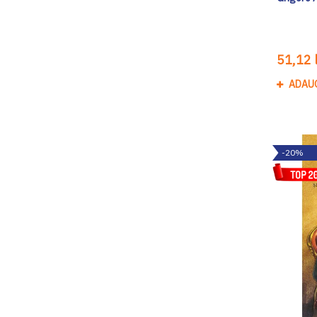
51,12 l
ADAU
-20%