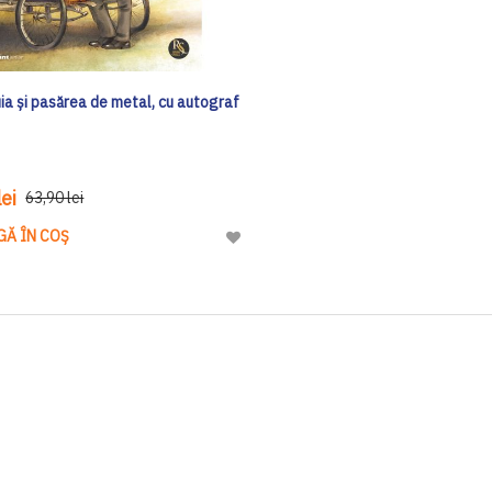
ia și pasărea de metal, cu autograf
ei
63,90 lei
GĂ ÎN COȘ
Adaugă
la
Lista
de
Dorinte