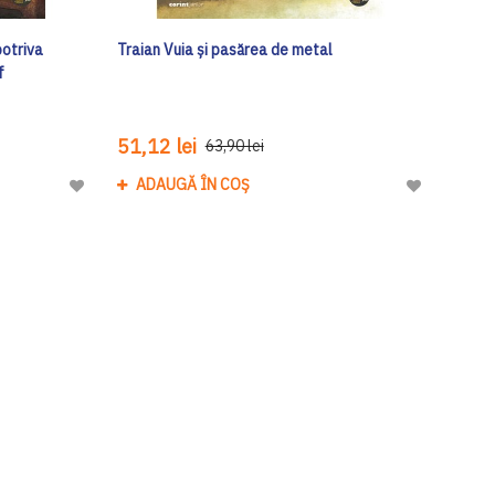
potriva
Traian Vuia și pasărea de metal
f
51,12 lei
63,90 lei
ADAUGĂ ÎN COȘ
Adaugă
Adaugă
la
la
Lista
Lista
de
de
Dorinte
Dorinte