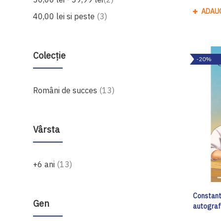
ADAU
produse
40,00 lei
si peste
3
Colecție
-20%
produse
Români de succes
13
Vârsta
produse
+6 ani
13
Constanti
Gen
autogra