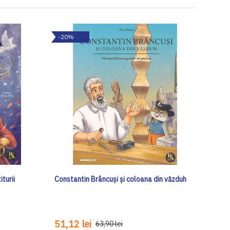
-20%
turii
Constantin Brâncuși și coloana din văzduh
51,12 lei
63,90 lei