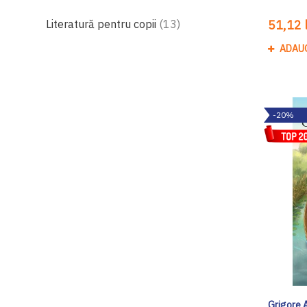
produse
Literatură pentru copii
13
51,12 l
ADAU
-20%
Grigore 