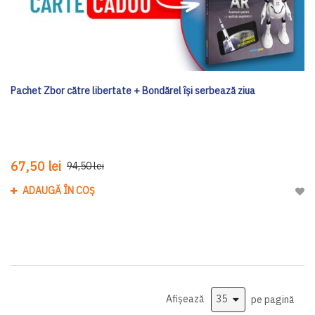
Pachet Zbor către libertate + Bondărel își serbează ziua
67,50 lei
94,50 lei
ADAUGĂ ÎN COȘ
Adau
Afișează
pe pagină