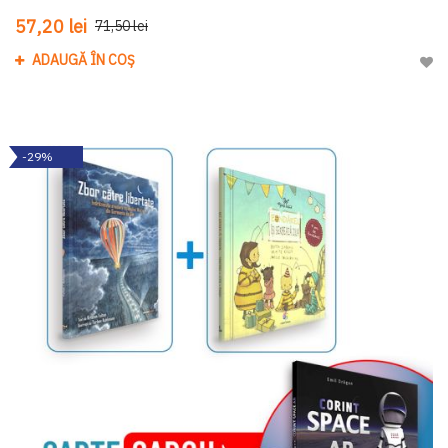
57,20 lei
71,50 lei
ADAUGĂ ÎN COȘ
Adau
-29%