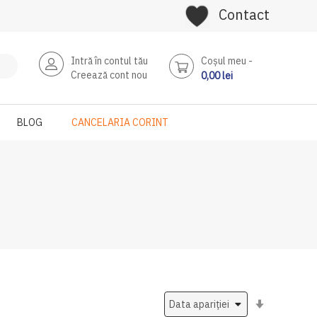
Contact
Intră în contul tău
Coşul meu
Creează cont nou
0,00 lei
BLOG
CANCELARIA CORINT
Setati
ascendent