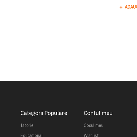
ADAU
Categorii Populare
Contul meu
Istorie
Coșul meu
Educațional
Wishlist