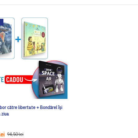
or către libertate + Bondărel își
 ziua
ei
94,50 lei