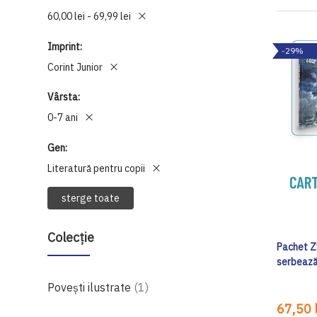
60,00 lei - 69,99 lei
Imprint
-29%
Corint Junior
Vârsta
0-7 ani
Gen
Literatură pentru copii
sterge toate
Colecție
Pachet Zb
serbează
produs
Povești ilustrate
1
67,50 l