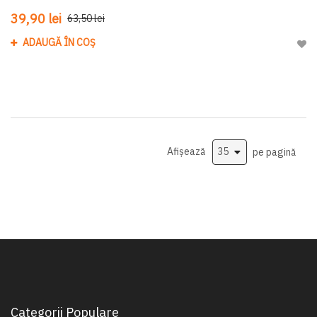
39,90 lei
63,50 lei
ADAUGĂ ÎN COȘ
Adau
Afișează
pe pagină
Categorii Populare