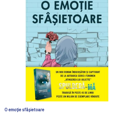
O emoție sfâșietoare