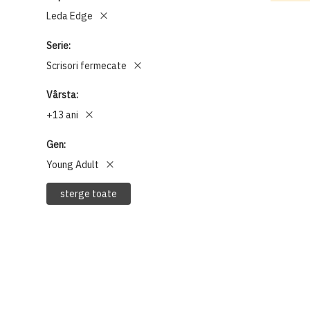
Leda Edge
Serie
Scrisori fermecate
Vârsta
+13 ani
Gen
Young Adult
sterge toate