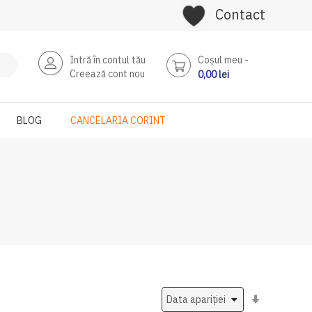
Contact
Intră în contul tău
Coşul meu
Creează cont nou
0,00 lei
BLOG
CANCELARIA CORINT
Setati
ascendent