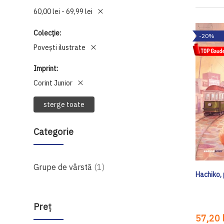
60,00 lei - 69,99 lei
Colecție
-20%
Povești ilustrate
Imprint
Corint Junior
sterge toate
Categorie
produs
Grupe de vârstă
1
Hachiko, 
Preţ
57,20 l