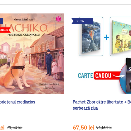
-29%
prietenul credincios
Pachet Zbor către libertate + Bo
serbează ziua
ei
67,50 lei
71,50 lei
94,50 lei