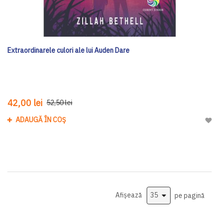
Extraordinarele culori ale lui Auden Dare
42,00 lei
52,50 lei
ADAUGĂ ÎN COȘ
Adau
Afișează
pe pagină