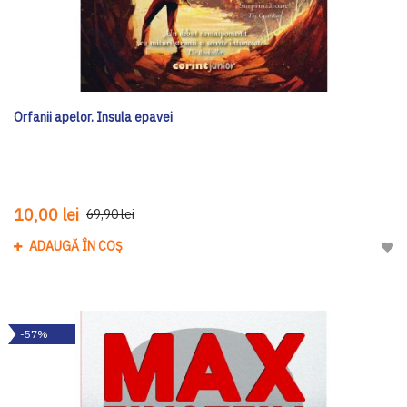
Orfanii apelor. Insula epavei
10,00 lei
69,90 lei
ADAUGĂ ÎN COȘ
Adau
-57%