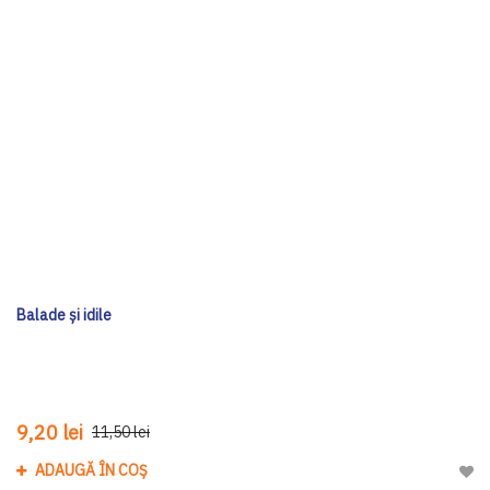
Balade şi idile
9,20 lei
11,50 lei
ADAUGĂ ÎN COȘ
Adau