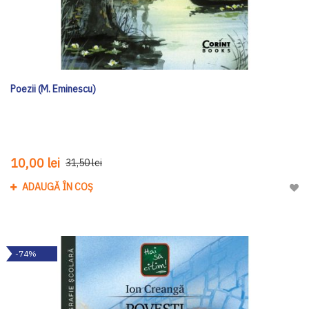
Poezii (M. Eminescu)
10,00 lei
31,50 lei
ADAUGĂ ÎN COȘ
Adau
-74%