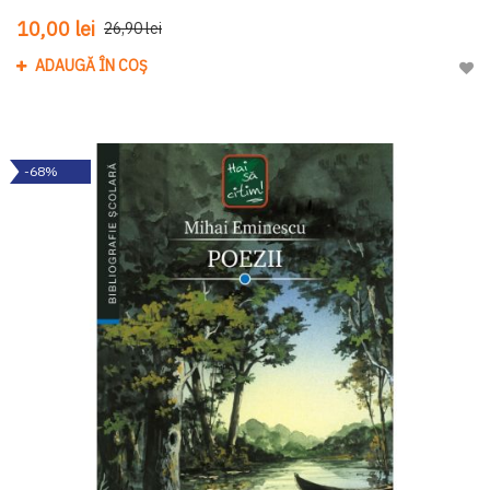
10,00 lei
26,90 lei
ADAUGĂ ÎN COȘ
Adau
-68%