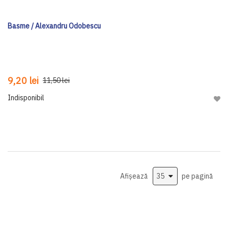
Basme / Alexandru Odobescu
9,20 lei
11,50 lei
Indisponibil
Adau
Afișează
pe pagină