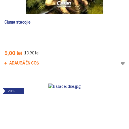
Ciuma stacojie
5,00 lei
13,90 lei
ADAUGĂ ÎN COȘ
Adau
-20%