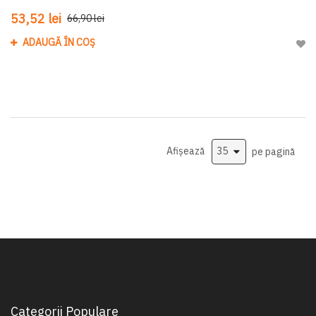
53,52 lei
66,90 lei
ADAUGĂ ÎN COȘ
Adau
Afișează
pe pagină
Categorii Populare