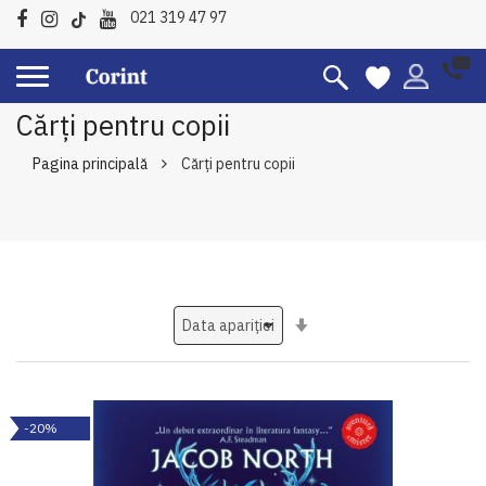
021 319 47 97
Cărți pentru copii
Pagina principală
Cărți pentru copii
Setati
ascendent
-20%