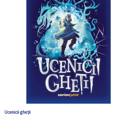
Ucenicii gheții