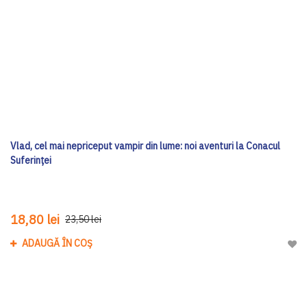
Vlad, cel mai nepriceput vampir din lume: noi aventuri la Conacul
Suferinței
18,80 lei
23,50 lei
ADAUGĂ ÎN COȘ
Adau