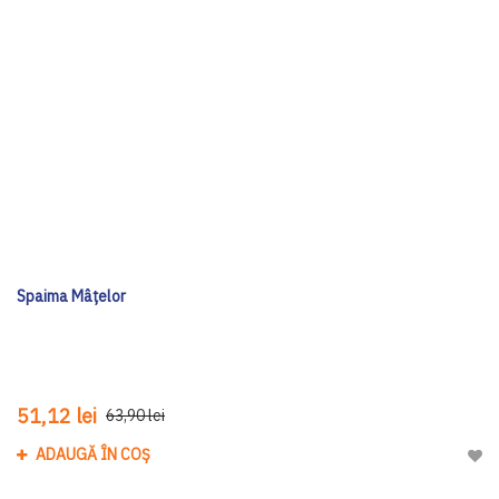
Spaima Mâțelor
51,12 lei
63,90 lei
ADAUGĂ ÎN COȘ
Adau