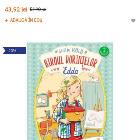
43,92 lei
54,90 lei
ADAUGĂ ÎN COȘ
Adau
-20%