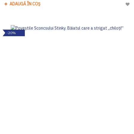
ADAUGĂ ÎN COȘ
Adau
-20%