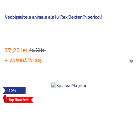
Neobișnuitele animale ale lui Rex Dexter: în pericol!
37,20 lei
46,50 lei
ADAUGĂ ÎN COȘ
Adau
-20%