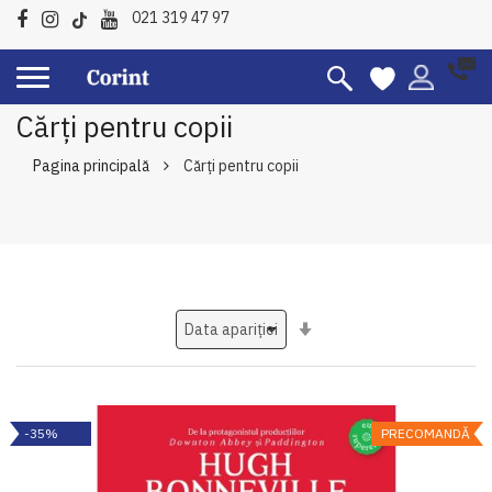
021 319 47 97
Cărți pentru copii
Pagina principală
Cărți pentru copii
Setati
ascendent
-35%
PRECOMANDĂ