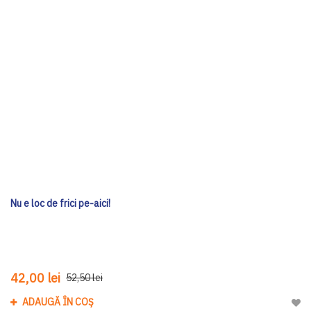
Nu e loc de frici pe-aici!
42,00 lei
52,50 lei
ADAUGĂ ÎN COȘ
Adau