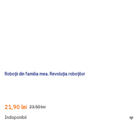
Roboții din familia mea. Revoluția roboților
21,90 lei
23,50 lei
Indisponibil
Adau