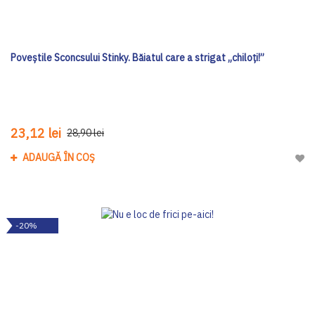
Poveștile Sconcsului Stinky. Băiatul care a strigat „chiloți!”
23,12 lei
28,90 lei
ADAUGĂ ÎN COȘ
Adau
-20%