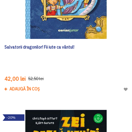
Salvatorii dragonilor! Fii iute ca vântul!
42,00 lei
52,50 lei
ADAUGĂ ÎN COȘ
Adau
-20%