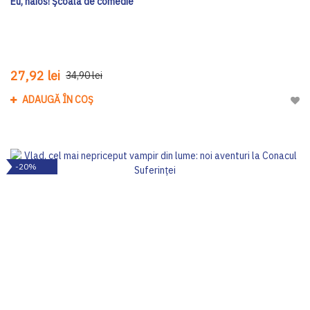
Eu, haios! Școala de comedie
27,92 lei
34,90 lei
ADAUGĂ ÎN COȘ
Adau
-20%