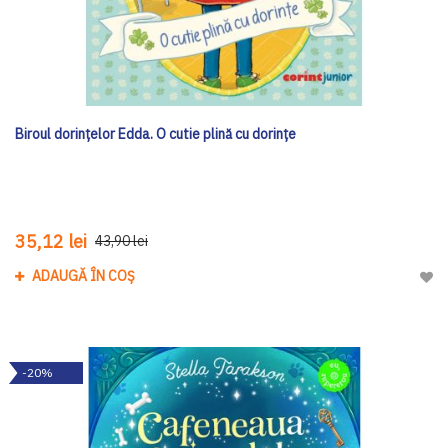
Biroul dorințelor Edda. O cutie plină cu dorințe
35,12 lei
43,90 lei
ADAUGĂ ÎN COȘ
Adau
-20%