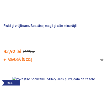
Pisici și vrăjitoare. Boacăne, magii și alte minunății
43,92 lei
54,90 lei
ADAUGĂ ÎN COȘ
Adau
-20%