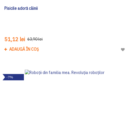
Pisicile adoră câinii
51,12 lei
63,90 lei
ADAUGĂ ÎN COȘ
Adau
-7%