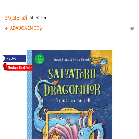
39,33 lei
60,50 lei
ADAUGĂ ÎN COȘ
Adau
-20%