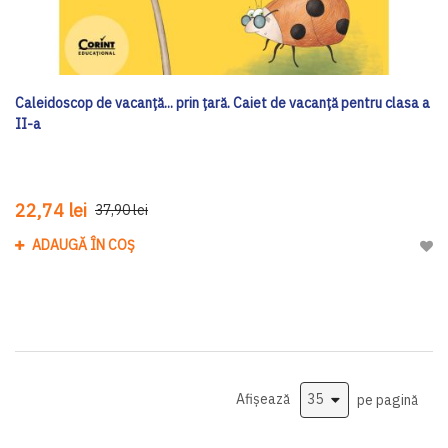
Caleidoscop de vacanță... prin țară. Caiet de vacanță pentru clasa a
II-a
22,74 lei
37,90 lei
ADAUGĂ ÎN COȘ
Adau
Afișează
pe pagină