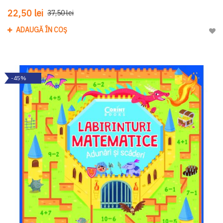
22,50 lei
37,50 lei
ADAUGĂ ÎN COȘ
Adau
-45%