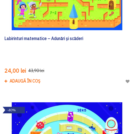
Labirinturi matematice – Adunări și scăderi
24,00 lei
43,90 lei
ADAUGĂ ÎN COȘ
Adau
-40%