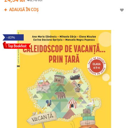
ADAUGĂ ÎN COȘ
Adau
-40%