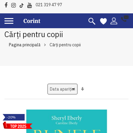
021 319 47 97
Cărți pentru copii
Pagina principală
Cărți pentru copii
Setati
ascendent
-20%