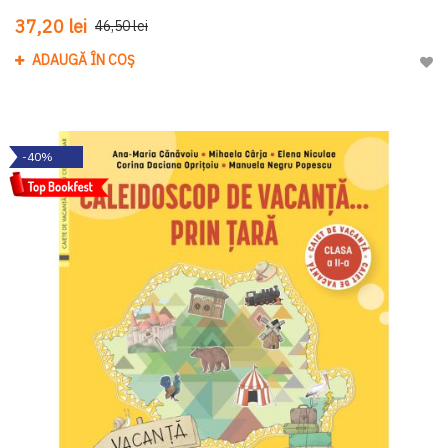
37,20 lei
46,50 lei
ADAUGĂ ÎN COȘ
Adau
-40%