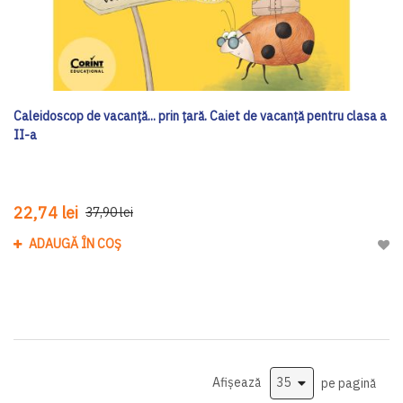
Caleidoscop de vacanță... prin țară. Caiet de vacanță pentru clasa a
II-a
22,74 lei
37,90 lei
ADAUGĂ ÎN COȘ
Adau
Afișează
pe pagină