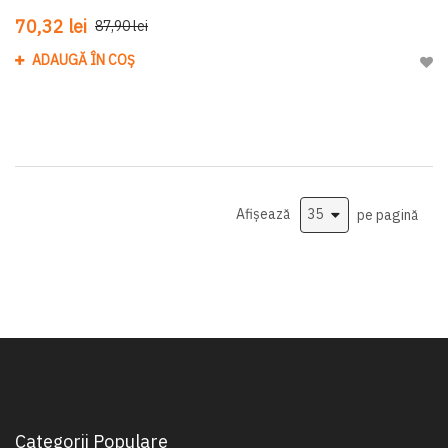
70,32 lei
87,90 lei
ADAUGĂ ÎN COȘ
Adau
Afișează
pe pagină
Categorii Populare