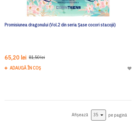
Promisiunea dragonului (Vol.2 din seria Șase cocori stacojii)
65,20 lei
81,50 lei
ADAUGĂ ÎN COȘ
Adau
Afișează
pe pagină