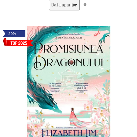
Setati
ascendent
-20%