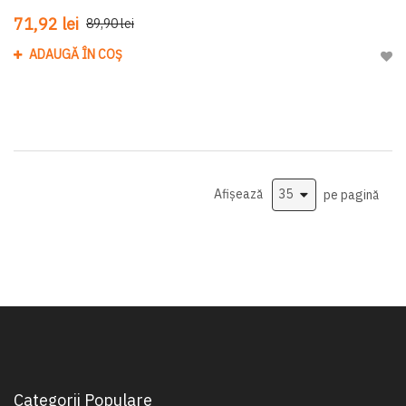
71,92 lei
89,90 lei
ADAUGĂ ÎN COȘ
Adau
Afișează
pe pagină
Categorii Populare