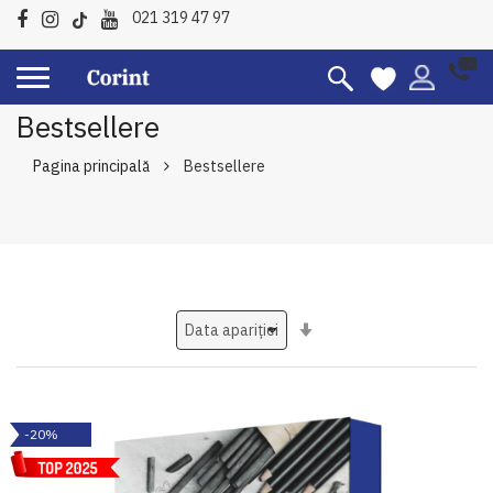
021 319 47 97
Bestsellere
Pagina principală
Bestsellere
Setati
ascendent
-20%