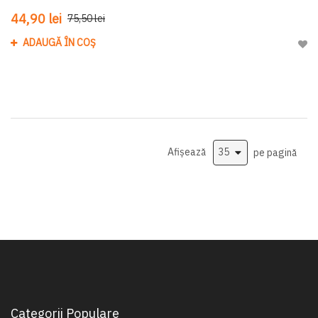
44,90 lei
75,50 lei
ADAUGĂ ÎN COȘ
Adau
Afișează
pe pagină
Categorii Populare