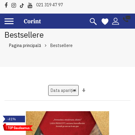
021 319 47 97
Bestsellere
Pagina principală
Bestsellere
Setati
ascendent
-41%