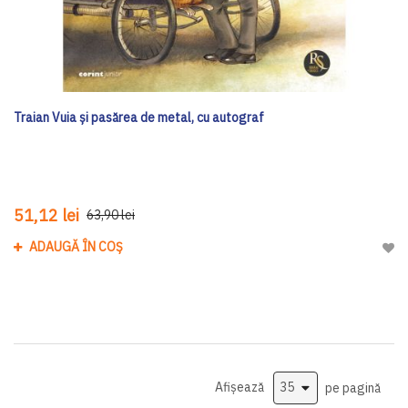
Traian Vuia și pasărea de metal, cu autograf
51,12 lei
63,90 lei
ADAUGĂ ÎN COȘ
Adau
Afișează
pe pagină