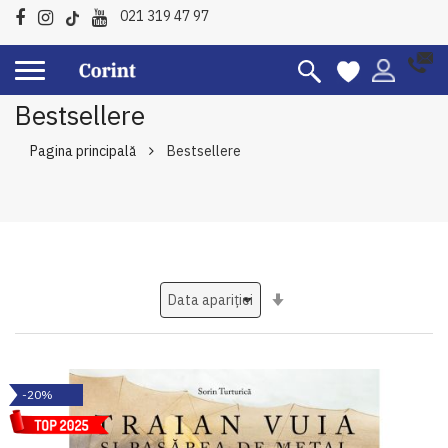
021 319 47 97
Bestsellere
Pagina principală
Bestsellere
Setati
ascendent
-20%