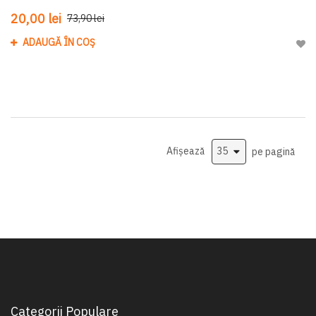
20,00 lei
73,90 lei
ADAUGĂ ÎN COȘ
Adau
Afișează
pe pagină
Categorii Populare