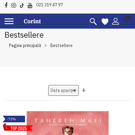
021 319 47 97
Bestsellere
Pagina principală
Bestsellere
Setati
ascendent
-73%