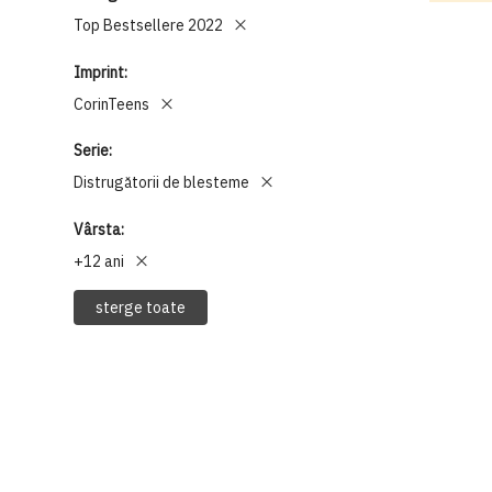
Top Bestsellere 2022
Imprint
CorinTeens
Serie
Distrugătorii de blesteme
Vârsta
+12 ani
sterge toate