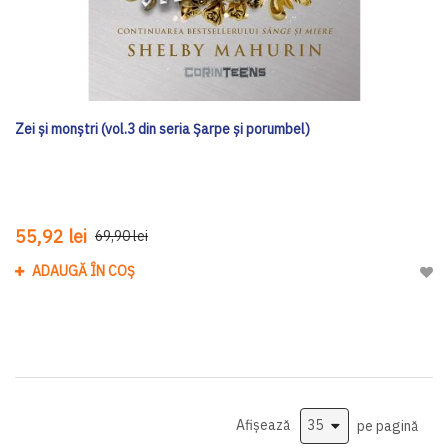
Zei și monștri (vol.3 din seria Șarpe și porumbel)
55,92 lei
69,90 lei
ADAUGĂ ÎN COȘ
Adau
Afișează
pe pagină