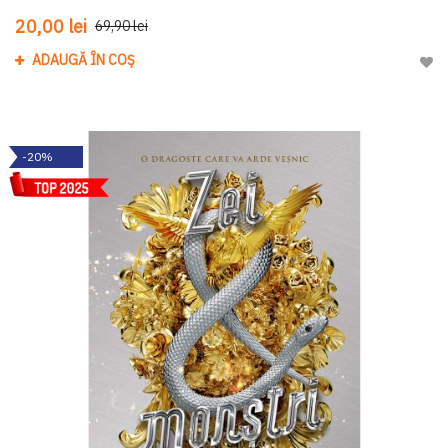
20,00 lei
69,90 lei
ADAUGĂ ÎN COȘ
Adau
-20%