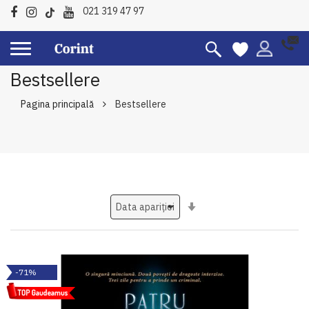
021 319 47 97
Bestsellere
Pagina principală
Bestsellere
Setati
ascendent
-71%