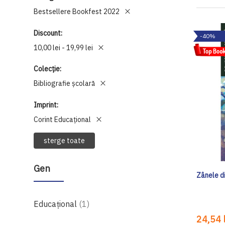
Bestsellere Bookfest 2022
Discount
-40%
10,00 lei - 19,99 lei
Colecție
Bibliografie școlară
Imprint
Corint Educaţional
sterge toate
Gen
Zânele d
produs
Educațional
1
24,54 l