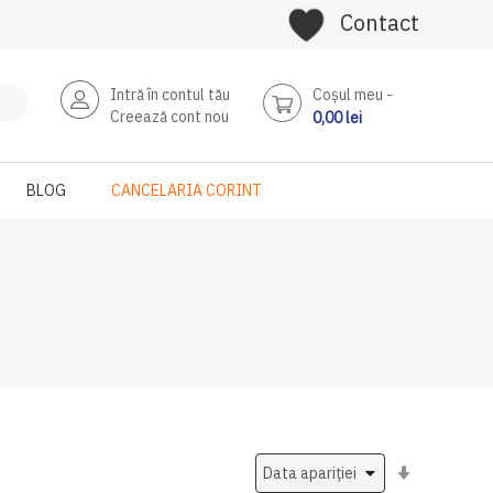
Contact
Intră în contul tău
Coşul meu
Creează cont nou
0,00 lei
BLOG
CANCELARIA CORINT
Setati
ascendent