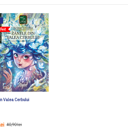
in Valea Cerbului
ei
40,90 lei