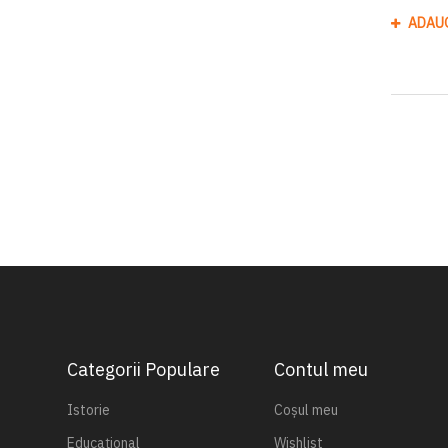
ADAU
Categorii Populare
Contul meu
Istorie
Coșul meu
Educațional
Wishlist