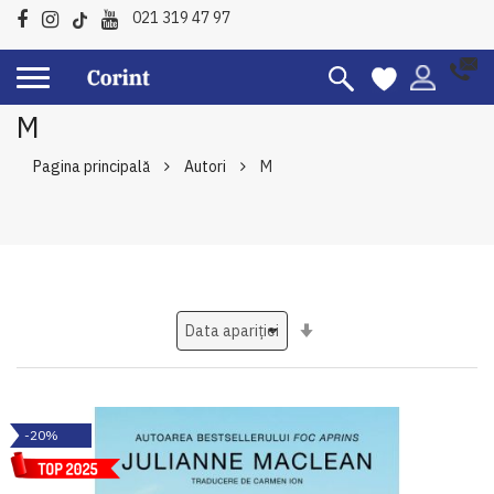
021 319 47 97
M
Pagina principală
Autori
M
Setati
ascendent
-20%