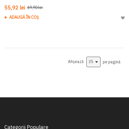
55,92 lei
69,90 lei
ADAUGĂ ÎN COȘ
Adau
Afișează
pe pagină
Categorii Populare