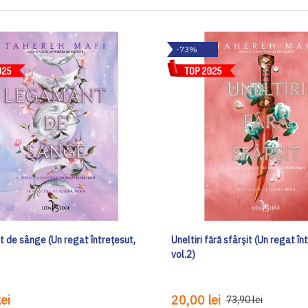
-73%
 de sânge (Un regat întrețesut,
Uneltiri fără sfârșit (Un regat în
vol.2)
ei
20,00 lei
73,90 lei