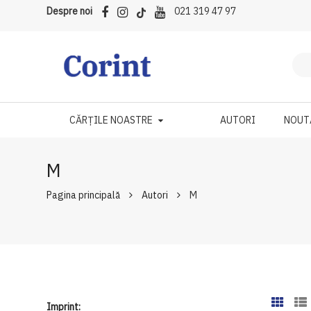
Despre noi
021 319 47 97
CĂRȚILE NOASTRE
AUTORI
NOUT
M
Pagina principală
Autori
M
Imprint