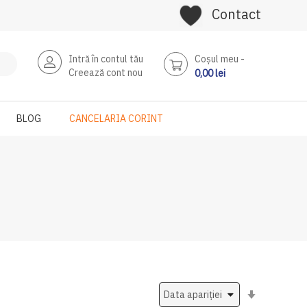
Contact
Intră în contul tău
Coşul meu
Creează cont nou
0,00 lei
BLOG
CANCELARIA CORINT
Setati
ascendent