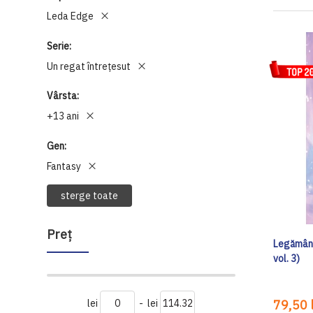
Leda Edge
Serie
Un regat întrețesut
Vârsta
+13 ani
Gen
Fantasy
sterge toate
Preţ
Legământ
vol. 3)
lei
-
lei
79,50 l