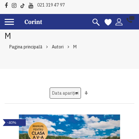
021 319 47 97
M
Pagina principală
Autori
M
Setati
ascendent
-40%