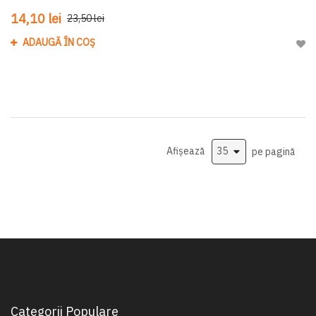
14,10 lei
23,50 lei
ADAUGĂ ÎN COȘ
Adau
Afișează
pe pagină
Categorii Populare