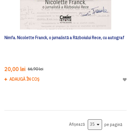
Nimfa. Nicolette Franck, o jurnalistă a Războiului Rece, cu autograf
20,00 lei
66,90 lei
ADAUGĂ ÎN COȘ
Adau
Afișează
pe pagină